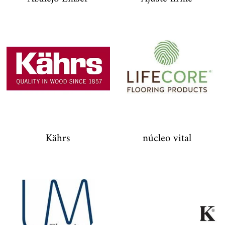
Kährs
núcleo vital