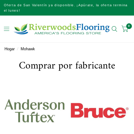
Oferta de San Valentín ya disponible. ¡Apúrate, la oferta termina
el lunes!
0
Hogar
/
Mohawk
Comprar por fabricante