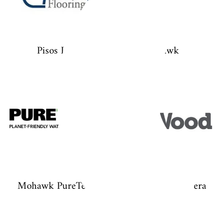
Pisos LM
mohawk
Mohawk PureTech
Mohawk Rev Madera