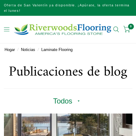
Oferta de San Valentín ya disponible. ¡Apúrate, la oferta termina
el lunes!
0
Hogar
/
Noticias
/
Laminate Flooring
Publicaciones de blog